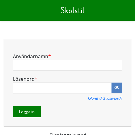
Skolstil
Användarnamn
*
Lösenord
*
Glömt ditt lösenord?
Logga in
Eller logga in med